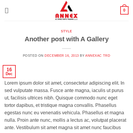
Skip
0
to
content
STYLE
Another post with A Gallery
POSTED ON
DECEMBER 16, 2013
BY
ANNEXAC TRD
16
Dec
Lorem ipsum dolor sit amet, consectetur adipiscing elit. In
sed vulputate massa. Fusce ante magna, iaculis ut purus
ut, facilisis ultrices nibh. Quisque commodo nunc eget
tortor dapibus, et tristique magna convallis. Phasellus
egestas nunc eu venenatis vehicula. Phasellus et magna
nulla. Proin ante nunc, mollis a lectus ac, volutpat placerat
ante. Vestibulum sit amet magna sit amet nunc faucibus