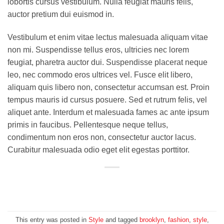
lobortis cursus vestibulum. Nulla feugiat mauris felis,
auctor pretium dui euismod in.
Vestibulum et enim vitae lectus malesuada aliquam vitae
non mi. Suspendisse tellus eros, ultricies nec lorem
feugiat, pharetra auctor dui. Suspendisse placerat neque
leo, nec commodo eros ultrices vel. Fusce elit libero,
aliquam quis libero non, consectetur accumsan est. Proin
tempus mauris id cursus posuere. Sed et rutrum felis, vel
aliquet ante. Interdum et malesuada fames ac ante ipsum
primis in faucibus. Pellentesque neque tellus,
condimentum non eros non, consectetur auctor lacus.
Curabitur malesuada odio eget elit egestas porttitor.
This entry was posted in
Style
and tagged
brooklyn
,
fashion
,
style
,